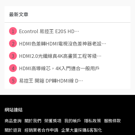
最新文章
1
Econtrol 易控王 E20S HD⋯
2
HDMI色差轉HDMI電視沒色差神器老設⋯
3
HDMI2.0光纖線真4K高畫質工程等級⋯
4
HDMI高導線芯，4K入門適合一般用戶
5
易控王 開箱 DP轉HDMI線 D⋯
網站連結
商品查詢
關於我們
榮獲獎項
我的帳戶
隱私政策
服務條款
關於退貨
經銷業者合作申請
企業大量採購&客製化