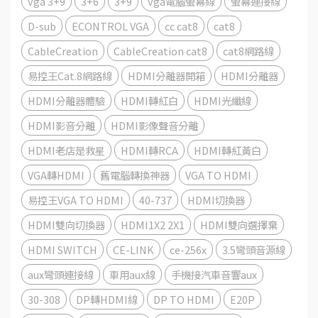
vga 3+9
3+6
3+9
vga電腦螢幕線
螢幕連接線
D-sub
ECONTROL VGA
cc cat8
cat8
CableCreation
CableCreation cat8
cat8網路線
易控王Cat.8網路線
HDMI分離器開箱
HDMI分離器
HDMI分離器體驗
HDMI轉紅白
HDMI光纖線
HDMI影音分離
HDMI影像聲音分離
HDMI老店是救星
HDMI轉RCA
HDMI轉紅黃白
VGA轉HDMI
舊電腦轉換神器
VGA TO HDMI
易控王VGA TO HDMI
40-737
HDMI切換器
HDMI雙向切換器
HDMI1X2 2X1
HDMI雙向選擇棄
HDMI SWITCH
CE-LINK
ce-256x
3.5彎頭音源線
aux彎頭連接線
車用aux線
手機接汽車音響aux
30-308
DP轉HDMI線
DP TO HDMI
E20P