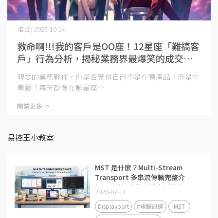
雅君 | 2025-10-14
救命啊!!!我的客戶是OO座！12星座「難搞客
戶」行為分析，揭秘業務界最爆笑的成交黑
歷史
親愛的業務夥伴，你是否覺得自己不是在賣產品，而是在
賣藝？每天都像在解星座⋯
閱讀更多 ->
易控王小教室
MST 是什麼？Multi-Stream
Transport 多串流傳輸完整介
紹，一條線也能延伸多個螢幕！
2026-07-14
Displayport
#電腦周邊
MST