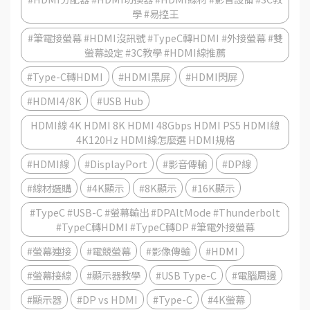
學 #易控王
#筆電接螢幕 #HDMI沒訊號 #TypeC轉HDMI #外接螢幕 #雙
螢幕設定 #3C教學 #HDMI線推薦
#Type-C轉HDMI
#HDMI黑屏
#HDMI閃屏
#HDMI4/8K
#USB Hub
HDMI線 4K HDMI 8K HDMI 48Gbps HDMI PS5 HDMI線
4K120Hz HDMI線怎麼選 HDMI規格
#HDMI線
#DisplayPort
#影音傳輸
#DP線
#線材選購
#4K顯示
#8K顯示
#16K顯示
#TypeC #USB-C #螢幕輸出 #DPAltMode #Thunderbolt
#TypeC轉HDMI #TypeC轉DP #筆電外接螢幕
#螢幕連接
#電競螢幕
#影像傳輸
#HDMI
#螢幕接線
#顯示器教學
#USB Type-C
#電腦周邊
#顯示器
#DP vs HDMI
#Type-C
#4K螢幕