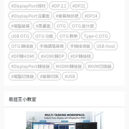
#DisplayPort線材
#DP 2.1
#DP21
#DisplayPort沒畫面
#螢幕無訊號
#DP14
#電腦螢幕
#黑畫面
OTG
OTG 是什麼
USB OTG
OTG 功能
OTG 教學
Type-C OTG
OTG 轉接器
手機讀隨身碟
手機接滑鼠
USB Host
#DP轉HDMI
#HDMI轉DP
#DP轉接線
#DisplayPort轉接器
#HDMI轉接器
#KVM切換器
#電腦切換器
#螢幕切換
#USB
易控王小教室