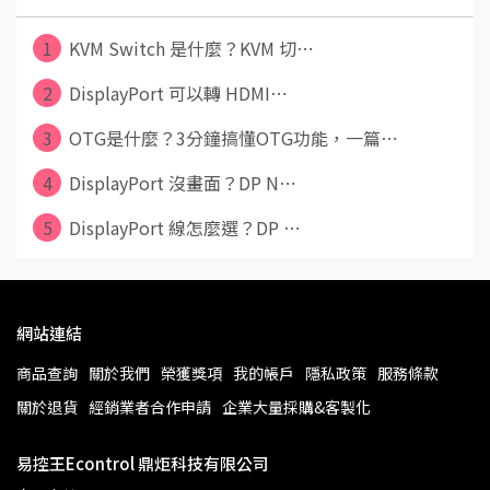
1
KVM Switch 是什麼？KVM 切⋯
2
DisplayPort 可以轉 HDMI⋯
3
OTG是什麼？3分鐘搞懂OTG功能，一篇⋯
4
DisplayPort 沒畫面？DP N⋯
5
DisplayPort 線怎麼選？DP ⋯
網站連結
商品查詢
關於我們
榮獲獎項
我的帳戶
隱私政策
服務條款
關於退貨
經銷業者合作申請
企業大量採購&客製化
易控王Econtrol 鼎炬科技有限公司