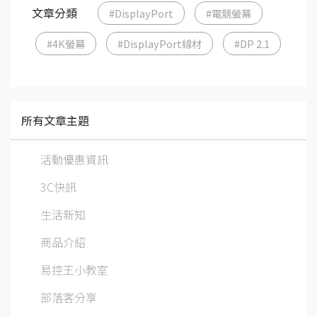
文章分類
#DisplayPort
#電競螢幕
#4K螢幕
#DisplayPort線材
#DP 2.1
所有文章主題
活動優惠資訊
3C快訊
生活新知
商品介紹
易控王小教室
部落客分享