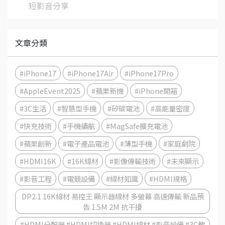
短影音分享
文章分類
#iPhone17
#iPhone17Air
#iPhone17Pro
#AppleEvent2025
#蘋果新機
#iPhone開箱
#3C生活
#智慧型手機
#矽碳電池
#高能量密度
#快充技術
#手機續航
#MagSafe擴充電池
#蘋果創新
#電子產品電池
#薄型手機
#家庭劇院
#HDMI16K
#16K線材
#影像傳輸技術
#未來顯示
#影音工程
#電競設備
#線材知識
#HDMI規格
DP2.1 16K線材 易控王 顯示器線材 多螢幕 高速傳輸 新品預
告 1.5M 2M 抗干擾
#HDMI分配器 #HDMI切換器 #HDMI線材 #影音設備 #3C教