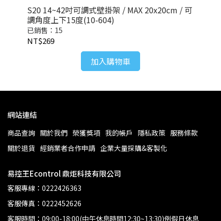
 承
S20 14~42吋可調式壁掛架 / MAX 20x20cm / 可
S4
調角度上下15度(10-604)
距牆
已銷售：15
已銷
NT$269
NT
加入購物車
網站連結
商品查詢
關於我們
榮獲獎項
我的帳戶
隱私政策
服務條款
關於退貨
經銷業者合作申請
企業大量採購&客製化
易控王Econtrol 鼎炬科技有限公司
客服專線：0222426363
客服傳真：0222452626
客服時間：09:00-18:00(中午休息時間12:30~13:30)例假日休息