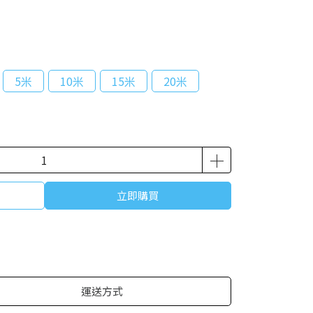
5米
10米
15米
20米
立即購買
運送方式