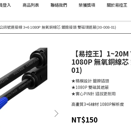
員登入
商品列表
聯絡我們
榮獲獎項
關於易控王
訊號連接線 3+6 1080P 無氧銅線芯 鍍鎳接頭 雙磁環遮蔽(30-008-01)
【易控王】1~20M
1080P 無氧銅線芯
01)
★精模設計 鍍鎳插頭
★1080P 雙磁其遮蔽
★實心PIN針 插拔更耐用
高畫質3+6線材 1080P解析度
NT$150