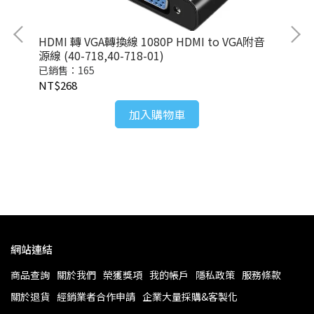
HDMI 轉 VGA轉換線 1080P HDMI to VGA附音
源線 (40-718,40-718-01)
已銷售：165
NT$268
3+
VG
加入購物車
已銷
NT
網站連結
商品查詢
關於我們
榮獲獎項
我的帳戶
隱私政策
服務條款
關於退貨
經銷業者合作申請
企業大量採購&客製化