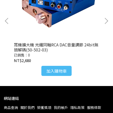
 L
耳機擴大機 光纖同軸RCA DAC音量調節 24bit無
四
損解碼(50-502-03)
路線
已銷售：0
已
NT$2,680
NT
加入購物車
網站連結
商品查詢
關於我們
榮獲獎項
我的帳戶
隱私政策
服務條款