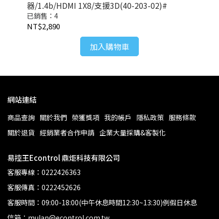
器/1.4b/HDMI 1X8/支援3D(40-203-02)#
2.
02
已銷售：4
已銷
NT$2,890
NT
加入購物車
網站連結
商品查詢
關於我們
榮獲獎項
我的帳戶
隱私政策
服務條款
關於退貨
經銷業者合作申請
企業大量採購&客製化
易控王Econtrol 鼎炬科技有限公司
客服專線：0222426363
客服傳真：0222452626
客服時間：09:00-18:00(中午休息時間12:30~13:30)例假日休息
信箱：mulan@econtrol.com.tw