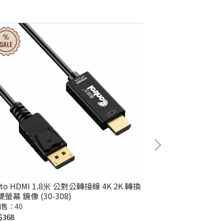
 to HDMI 1.8米 公對公轉接線 4K 2K 轉換
【易控王】HDMI
雙螢幕 鏡像 (30-308)
HDMI / Mini D
器
售：40
已銷售：0
$368
NT$2,980