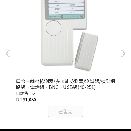
對母
四合一線材檢測器/多功能檢測器/測試器/檢測網
【易
路線、電話線、BNC、USB線(40-251)
型轉
已銷售：6
已銷
NT$1,080
NT
已售完