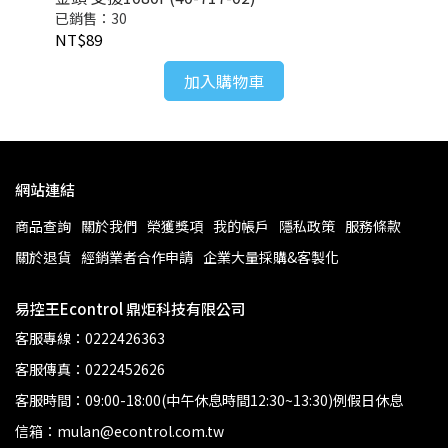
已銷售：30
已
NT$89
NT
加入購物車
網站連結
商品查詢
關於我們
榮獲獎項
我的帳戶
隱私政策
服務條款
關於退貨
經銷業者合作申請
企業大量採購&客製化
易控王Econtrol 鼎炬科技有限公司
客服專線：0222426363
客服傳真：0222452626
客服時間：09:00-18:00(中午休息時間12:30~13:30)例假日休息
信箱：mulan@econtrol.com.tw