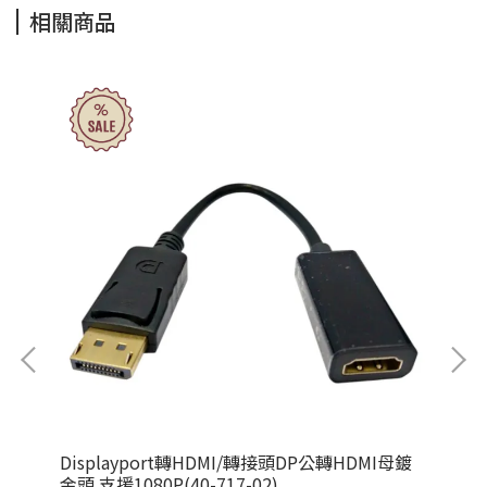
相關商品
GA線
Displayport轉HDMI/轉接頭DP公轉HDMI母鍍
Ca
金頭 支援1080P(40-717-02)
RJ