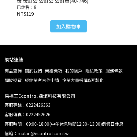
母 母對公 公對公 公對母(40-746)
鍍金
已銷售：8
已
NT$119
NT
加入購物車
網站連結
商品查詢
關於我們
榮獲獎項
我的帳戶
隱私政策
服務條款
關於退貨
經銷業者合作申請
企業大量採購&客製化
易控王Econtrol 鼎炬科技有限公司
客服專線：0222426363
客服傳真：0222452626
客服時間：09:00-18:00(中午休息時間12:30~13:30)例假日休息
信箱：mulan@econtrol.com.tw