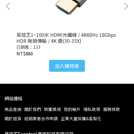
8K
易控王1~100米 HDMI光纖線 / 4K60Hz 18Gbps
Di
HDR 無損傳輸 / 4K 版(30-35X)
金頭
已銷售：133
已銷
NT$880
NT
加入購物車
網站連結
商品查詢
關於我們
榮獲獎項
我的帳戶
隱私政策
服務條款
關於退貨
經銷業者合作申請
企業大量採購&客製化
易控王Econtrol 鼎炬科技有限公司