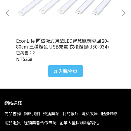
 塑
EconLife ◤磁吸式薄型LED智慧感應燈◢ 20-
Ec
80cm 三種燈色 USB充電 衣櫃燈條(J30-034)
一
(J1
已銷售：2
已
NT$268
NT
加入購物車
網站連結
商品查詢
關於我們
榮獲獎項
我的帳戶
隱私政策
服務條款
關於退貨
經銷業者合作申請
企業大量採購&客製化