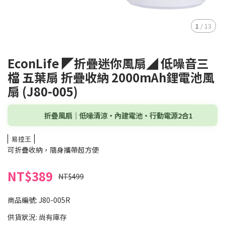
1
/
13
EconLife ◤折疊迷你風扇◢ 低噪音三
檔 五葉扇 折疊收納 2000mAh鋰電池風
扇 (J80-005)
折疊風扇｜低噪清涼・內建電池・行動電源2合1
易控王
可折疊收納，隨身攜帶超方便
NT$389
NT$499
商品編號:
J80-005R
供貨狀況:
尚有庫存