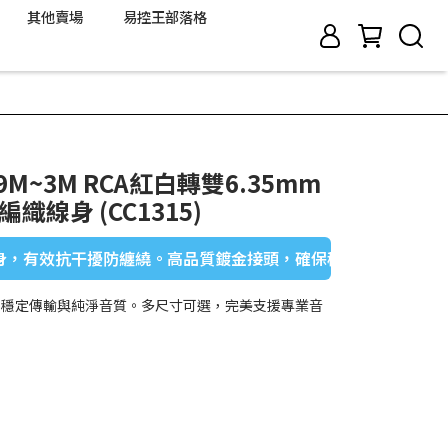
其他賣場
易控王部落格
 0.9M~3M RCA紅白轉雙6.35mm
織線身 (CC1315)
有效抗干擾防纏繞。高品質鍍金接頭，確保穩定傳輸。
保穩定傳輸與純淨音質。多尺寸可選，完美支援專業音