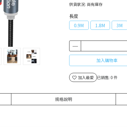
供貨狀況:
尚有庫存
長度
0.9M
1.8M
3M
加入購物車
加入最愛
已銷售: 0 件
規格說明