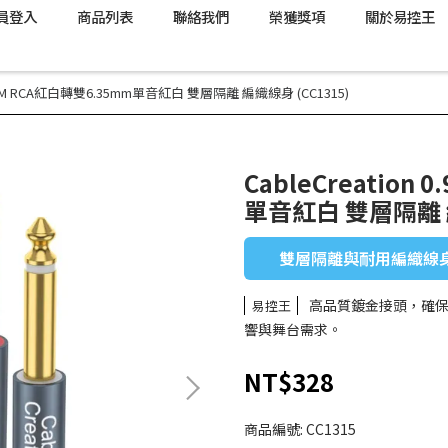
員登入
商品列表
聯絡我們
榮獲獎項
關於易控王
.9M~3M RCA紅白轉雙6.35mm單音紅白 雙層隔離 編織線身 (CC1315)
CableCreation
單音紅白 雙層隔離 編
雙層隔離與耐用編織線身，
高品質鍍金接頭，確
易控王
響與舞台需求。
NT$328
商品編號:
CC1315